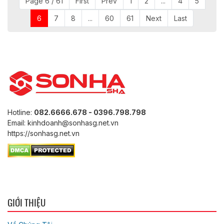
Page 6 / 61
First
Prev
1
2
...
4
5
6
7
8
...
60
61
Next
Last
Hotline:
082.6666.678 - 0396.798.798
Email: kinhdoanh@sonhasg.net.vn
https://sonhasg.net.vn
GIỚI THIỆU