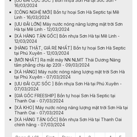
[ƯU ĐÃI CỰC SỐC ] Bồn nhựa Sơn Hà tại Sóc Sơn -
16/03/2024
[CÔNG NGHỆ MỚI] Bồn tự hoại Sơn Hà Septic tại Mê
Linh - 16/03/2024
[ƯU ĐÃI LỚN] Máy nước nóng năng lượng mặt trời Sơn
Hà tại Mê Linh - 12/03/2024
[XẢ HÀNG TẬN GỐC] Bồn nhựa Sơn Hà tại Mê Linh -
12/03/2024
[HÀNG THẬT, GIÁ RẺ NHẤT] Bồn tự hoại Sơn Hà Septic
tại Phú Xuyên - 12/03/2024
[MỚI NHẤT] Ra mắt máy NN NLMT Thái Dương Năng
tấm phẳng chịu áp 220l - 09/03/2024
[XẢ HÀNG] Máy nước nóng năng lượng mặt trời Sơn Hà
tại Phú Xuyên - 07/03/2024
[ƯU ĐÃI CỰC SỐC ] Bồn nhựa Sơn Hà tại Phú Xuyên -
07/03/2024
[GIÁ GỐC FREESHIP] Bồn tự hoại Sơn Hà Septic tại
Thanh Oai - 07/03/2024
[XẢ KHO] Máy nước nóng năng lượng mặt trời Sơn Hà tại
Thanh Oai - 07/03/2024
[XẢ HÀNG TẬN GỐC] Bồn nhựa Sơn Hà tại Thanh Oai
chính hãng - 07/03/2024