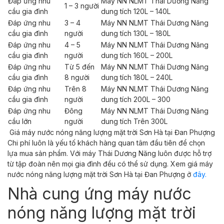
Đáp ứng nhu
Máy NN NLMT Thái Dương Năng
1 – 3 người
cầu gia đình
dung tích 120L – 140L
Đáp ứng nhu
3 – 4
Máy NN NLMT Thái Dương Năng
cầu gia đình
người
dung tích 130L – 180L
Đáp ứng nhu
4 – 5
Máy NN NLMT Thái Dương Năng
cầu gia đình
người
dung tích 160L – 200L
Đáp ứng nhu
Từ 5 đến
Máy NN NLMT Thái Dương Năng
cầu gia đình
8 người
dung tích 180L – 240L
Đáp ứng nhu
Trên 8
Máy NN NLMT Thái Dương Năng
cầu gia đình
người
dung tích 200L – 300
Đáp ứng nhu
Đông
Máy NN NLMT Thái Dương Năng
cầu lớn
người
dung tích Trên 300L
Giá máy nước nóng năng lượng mặt trời Sơn Hà tại Đan Phượng
Chi phí luôn là yếu tố khách hàng quan tâm đầu tiên để chọn
lựa mua sản phẩm. Với máy Thái Dương Năng luôn được hỗ trợ
từ tập đoàn nên mọi gia đình đều có thể sử dụng. Xem giá máy
nước nóng năng lượng mặt trời Sơn Hà tại Đan Phượng ở
đây.
Nhà cung ứng máy nước
nóng năng lượng mặt trời