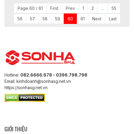
Page 60 / 61
First
Prev
1
2
...
55
56
57
58
59
60
61
Next
Last
Hotline:
082.6666.678 - 0396.798.798
Email: kinhdoanh@sonhasg.net.vn
https://sonhasg.net.vn
GIỚI THIỆU