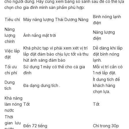
cho người dùng. Hãy cùng xem bảng so sánh sau để có thể lựa
chọn cho gia đình mình sản phẩm phù hợp:
Bình nóng lạnh
Tiêu chí
Máy năng lượng Thái Dương Năng
điện
Năng
Năng lượng
lượng
Ánh nắng mặt trời
điện
chính
Khá phức tạp vì phải xem xét vị trí
Dễ dàng khi lắp
Việc lắp
lắp đặt đảm bảo chịu lực tốt và thu
đặt bình nóng
đặt
hút ánh sáng đảm bảo
lạnh.
Tối ưu
Sử dụng 1 máy có thể cho cả gia
Mỗi vị trí cần có
chi phí
đình
1 nơi lắp đặt.
Ít dung tích để
Dung
Đa dạng dung tích .
khách hàng
tích
chọn lựa.
Khả năng
làm nóng
Tốt
Tốt
nước
Thời
gian lưu
Đến 72 tiếng
Chỉ trong 30p
nước