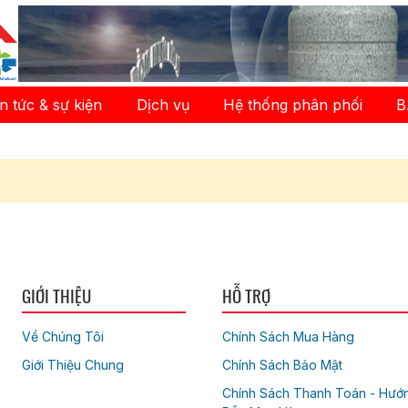
in tức & sự kiện
Dịch vụ
Hệ thống phân phối
B
GIỚI THIỆU
HỖ TRỢ
Về Chúng Tôi
Chính Sách Mua Hàng
Giới Thiệu Chung
Chính Sách Bảo Mật
Chính Sách Thanh Toán - Hướ