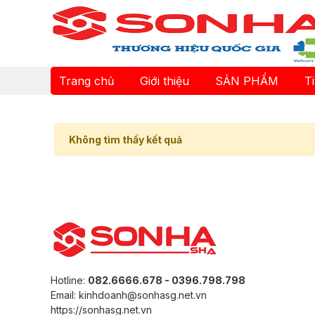
Trang chủ
Giới thiệu
SẢN PHẨM
T
Không tìm thấy kết quả
Hotline:
082.6666.678 - 0396.798.798
Email: kinhdoanh@sonhasg.net.vn
https://sonhasg.net.vn