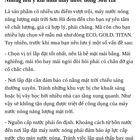
Những lưu ý khi mua máy nước nóng Sơn Hà
Là sản phẩm có nhiều ưu điểm vượt trội,
máy nước nóng
năng lượng mặt trời Sơn Hà
đem đến cho bạn sự yên tâm
về chất lượng, giá cả hợp lý, phải chăng. Mà còn cho bạn
nhiều lựa chọn về mẫu mã như dòng ECO, GOLD, TITAN.
Tuy nhiên, trước khi mua bạn nên lưu ý một số vấn đề sau:
- Chọn vị trí lắp đặt tốt nhất, nên là bề mặt mái bằng. Mái
nghiêng, mái tôn hay mái ngói đòi hỏi phải có chân đỡ gia
cố chắc chắn.
- Nơi lắp đặt cần đảm bảo có nắng mặt trời chiếu sáng
thường xuyên. Tránh những khu vực bị che khuất sáng
hoặc bị vây bọc bởi nhiều nhà cao tầng xung quanh. Như
vậy sẽ không tận dụng được triệt để công dụng của máy
nước nóng năng lượng mặt trời.
- Nguồn cấp nước phải ổn định. Khoảng cách từ bồn nước
đến nơi lắp đặt máy nước nóng phải đảm bảo áp lực cấp
nước cho máy nước nóng. Tránh việc lắp quá thấp hay quá