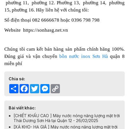
phường 11,
phường 12. P
hường 13,
phường 14,
phường
15,
phường 16. H
ãy liên hệ với chúng tôi:
Số điện thoại 082 6666678 hoặc 0396 798 798
Website
https://sonhasg.net.vn
Chúng tôi cam kết bán hàng sản phẩm chính hãng 100%.
Đúng giá và vận chuyển
bồn nước inox Sơn Hà
quận 8
miễn phí
Chia sẻ:
Share
Facebook
Twitter
Messenger
Copy
Link
Bài viết khác:
[CHIẾT KHẤU CAO ] Máy nước nóng năng lượng mặt trời
Thái Dương Sơn Hà tại Quận 12 - 26/02/2025
[XẢ KHO- HẠ GIÁ ] Máy nước nóng năng lượng mặt trời