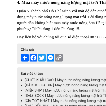
4. Mua máy nước nóng năng lượng mặt trời Th
Quận 5 Thành phố Hồ Chí Minh với mật độ dân cư đôn
dụng máy nước nóng năng lượng mặt trời. Bởi dòng má
người dân không biết mua máy nước nóng Sơn Hà tại
phường: Từ Phường 1 đến Phường 15.
Hãy liên hệ với chúng tôi qua số điện thoại 082 66
Chia sẻ:
Share
Facebook
Twitter
Messenger
Copy
Link
Bài viết khác:
[CHIẾT KHẤU CAO ] Máy nước nóng năng lượng mặt t
[XẢ KHO- HẠ GIÁ ] Máy nước nóng năng lượng mặt tr
[MIỄN SHIP ] Máy nước nóng năng lượng mặt trời Th
[SALE SOCK ] Máy nước nóng năng lượng mặt trời T
[GIÁ TỐT NHẤT ] Máy nước nóng năng lượng mặt trờ
[SALE ĐẾN 30% ] Máy nước nóng năng lượng mặt trờ