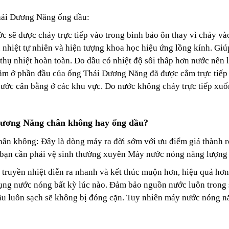
hái Dương Năng ống dầu:
c sẽ được chảy trực tiếp vào trong bình bảo ôn thay vì chảy 
nhiệt tự nhiên và hiện tượng khoa học hiệu ứng lồng kính. Giú
thụ nhiệt hoàn toàn. Do dầu có nhiệt độ sôi thấp hơn nước nên
 nằm ở phần đầu của ống Thái Dương Năng đã được cắm trực tiếp
 nước cân bằng ở các khu vực. Do nước không chảy trực tiếp xuố
Dương Năng chân không hay ống dầu?
ân không: Đây là dòng máy ra đời sớm với ưu điểm giá thành r
n bạn cần phải vệ sinh thường xuyên Máy nước nóng năng lượng
h truyền nhiệt diễn ra nhanh và kết thúc muộn hơn, hiệu quả h
 dụng nước nóng bất kỳ lúc nào. Đảm bảo nguồn nước luôn trong 
dầu luôn sạch sẽ không bị đóng cặn. Tuy nhiên máy nước nóng 