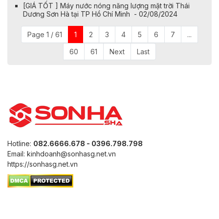
[GIÁ TỐT ] Máy nước nóng năng lượng mặt trời Thái
Dương Sơn Hà tại TP Hồ Chí Minh - 02/08/2024
Page 1 / 61
1
2
3
4
5
6
7
...
60
61
Next
Last
Hotline:
082.6666.678 - 0396.798.798
Email: kinhdoanh@sonhasg.net.vn
https://sonhasg.net.vn