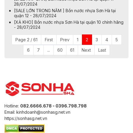
28/07/2024
[SALE LỚN TRONG NĂM ] Bồn nước nhựa Sơn Hà tại
quận 12 - 28/07/2024
[XẢ KHO] Bồn nước nhựa Sơn Hà tại quận 10 chính hãng
- 28/07/2024
Page 2 / 61
First
Prev
1
2
3
4
5
6
7
...
60
61
Next
Last
Hotline:
082.6666.678 - 0396.798.798
Email: kinhdoanh@sonhasg.net.vn
https://sonhasg.net.vn