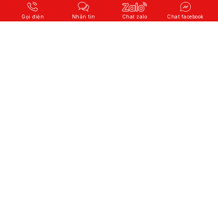
Gọi điện
Nhắn tin
Chat zalo
Chat facebook
© 2026 Copyright
CÔNG TY CỔ PHẦN QUỐC TẾ SƠN HÀ
.