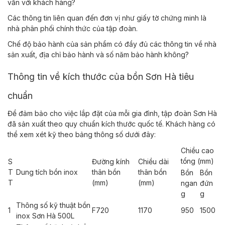
vấn với khách hàng?
Các thông tin liên quan đến đơn vị như giấy tờ chứng minh là
nhà phân phối chính thức của tập đoàn.
Chế độ bảo hành của sản phẩm có đầy đủ các thông tin về nhà
sản xuất, địa chỉ bảo hành và số năm bảo hành không?
Thông tin về kích thước của bồn Sơn Hà tiêu
chuẩn
Để đảm bảo cho việc lắp đặt của mỗi gia đình, tập đoàn Sơn Hà
đã sản xuất theo quy chuẩn kích thước quốc tế. Khách hàng có
thể xem xét kỹ theo bảng thông số dưới đây:
Chiều cao
tổng (mm)
S
Đường kính
Chiều dài
T
Dung tích bồn inox
thân bồn
thân bồn
Bồn
Bồn
T
(mm)
(mm)
ngan
đứn
g
g
Thông số kỹ thuật bồn
1
F720
1170
950
1500
inox Sơn Hà 500L