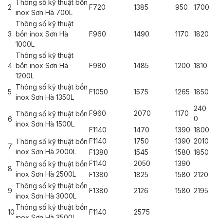
Thông số kỹ thuật bồn
2
F720
1385
950
1700
inox Sơn Hà 700L
Thông số kỹ thuật
3
bồn inox Sơn Hà
F960
1490
1170
1820
1000L
Thông số kỹ thuật
4
bồn inox Sơn Hà
F980
1485
1200
1810
1200L
Thông số kỹ thuật bồn
5
F1050
1575
1265
1850
inox Sơn Hà 1350L
240
F960
2070
1170
Thông số kỹ thuật bồn
0
6
inox Sơn Hà 1500L
F1140
1470
1390
1800
F1140
1750
1390
2010
Thông số kỹ thuật bồn
7
inox Sơn Hà 2000L
F1380
1545
1580
1850
F1140
2050
1390
Thông số kỹ thuật bồn
8
inox Sơn Hà 2500L
F1380
1825
1580
2120
Thông số kỹ thuật bồn
9
F1380
2126
1580
2195
inox Sơn Hà 3000L
Thông số kỹ thuật bồn
10
F1140
2575
inox Sơn Hà 3500L