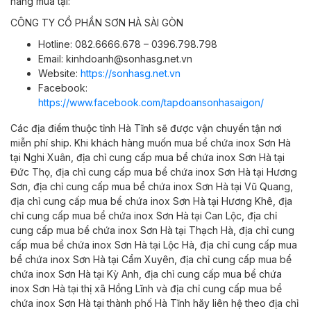
hàng mua tại:
CÔNG TY CỔ PHẦN SƠN HÀ SÀI GÒN
Hotline: 082.6666.678 – 0396.798.798
Email: kinhdoanh@sonhasg.net.vn
Website:
https://sonhasg.net.vn
Facebook:
https://www.facebook.com/tapdoansonhasaigon/
Các địa điểm thuộc tỉnh Hà Tĩnh sẽ được vận chuyển tận nơi
miễn phí ship. Khi khách hàng muốn mua bể chứa inox Sơn Hà
tại
Nghi Xuân,
địa chỉ cung cấp mua bể chứa inox Sơn Hà tại
Đức Thọ,
địa chỉ cung cấp mua bể chứa inox Sơn Hà tại
Hương
Sơn,
địa chỉ cung cấp mua bể chứa inox Sơn Hà tại
Vũ Quang,
địa chỉ cung cấp mua bể chứa inox Sơn Hà tại
Hương Khê,
địa
chỉ cung cấp mua bể chứa inox Sơn Hà tại
Can Lộc,
địa chỉ
cung cấp mua bể chứa inox Sơn Hà tại
Thạch Hà,
địa chỉ cung
cấp mua bể chứa inox Sơn Hà tại
Lộc Hà,
địa chỉ cung cấp mua
bể chứa inox Sơn Hà tại
Cẩm Xuyên,
địa chỉ cung cấp mua bể
chứa inox Sơn Hà tại
Kỳ Anh,
địa chỉ cung cấp mua bể chứa
inox Sơn Hà tại
thị xã Hồng Lĩnh và
địa chỉ cung cấp mua bể
chứa inox Sơn Hà tại
thành phố Hà Tĩnh​​​​​​
hãy liên hệ theo địa chỉ