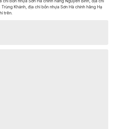
a chỉ
bồn nhựa Sơn Hà chính hãng
Nguyên Bình,
địa chỉ
g
Trùng Khánh,
địa chỉ
bồn nhựa Sơn Hà chính hãng
Hạ
ỉ trên.