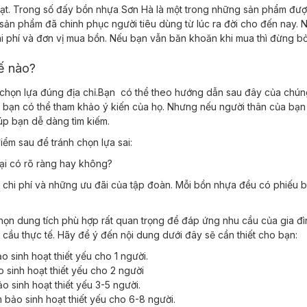
t. Trong số đấy bồn nhựa Sơn Hà là một trong những sản phẩm được 
ẻ; sản phẩm đã chinh phục người tiêu dùng từ lúc ra đời cho đến na
hi phí và đơn vị mua bồn. Nếu bạn vẫn băn khoăn khi mua thì đừng bỏ
hế nào?
họn lựa đúng địa chỉ.Bạn có thể theo hướng dẫn sau đây của chúng
 bạn có thể tham khảo ý kiến của họ. Nhưng nếu người thân của bạn 
iúp bạn dễ dàng tìm kiếm.
iểm sau để tránh chọn lựa sai:
hoại có rõ ràng hay không?
 chi phí và những ưu đãi của tập đoàn. Mỗi bồn nhựa đều có phiếu b
họn dung tích phù hợp rất quan trọng để đáp ứng nhu cầu của gia đìn
cầu thực tế. Hãy để ý đến nội dung dưới đây sẽ cần thiết cho bạn:
 sinh hoạt thiết yếu cho 1 người.
 sinh hoạt thiết yếu cho 2 người
 sinh hoạt thiết yếu 3-5 người.
bảo sinh hoạt thiết yếu cho 6-8 người.