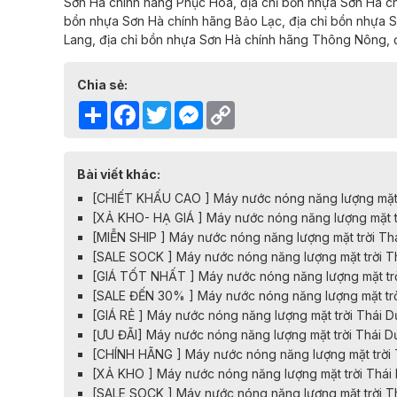
Sơn Hà chính hãng
Phục Hòa,
địa chỉ
bồn nhựa Sơn Hà c
bồn nhựa Sơn Hà chính hãng
Bảo Lạc,
địa chỉ
bồn nhựa S
Lang,
địa chỉ
bồn nhựa Sơn Hà chính hãng
Thông Nông,
Chia sẻ:
Share
Facebook
Twitter
Messenger
Copy
Link
Bài viết khác:
[CHIẾT KHẤU CAO ] Máy nước nóng năng lượng mặt t
[XẢ KHO- HẠ GIÁ ] Máy nước nóng năng lượng mặt tr
[MIỄN SHIP ] Máy nước nóng năng lượng mặt trời Th
[SALE SOCK ] Máy nước nóng năng lượng mặt trời T
[GIÁ TỐT NHẤT ] Máy nước nóng năng lượng mặt trờ
[SALE ĐẾN 30% ] Máy nước nóng năng lượng mặt trờ
[GIÁ RẺ ] Máy nước nóng năng lượng mặt trời Thái 
[ƯU ĐÃI] Máy nước nóng năng lượng mặt trời Thái 
[CHÍNH HÃNG ] Máy nước nóng năng lượng mặt trời 
[XẢ KHO ] Máy nước nóng năng lượng mặt trời Thái
[SALE SOCK ] Máy nước nóng năng lượng mặt trời T