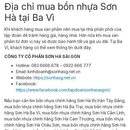
Địa chỉ mua bồn nhựa Sơn
Hà tại Ba Vì
Khi khách hàng mua sản phẩm nên mua tại nhà phân phối của
tập đoàn để tránh hàng giả, hàng nhái. Hơn nữa khi mua sản
phẩm từ đơn vị này sẽ được bảo hành tốt và giá ưu đãi. Tại Ba
Vì, khách hàng có thể xem thông tin dưới đây:
CÔNG TY CỔ PHẦN SƠN HÀ SÀI GÒN
Hotline: 082.6666.678 – 0922 666 777
Email: kinhdoanh@sonhasg.net.vn
Website:
https://sonhasg.net.vn
Facebook:
https://www.facebook.com/tapdoansonhasaigon/
Nếu bạn cần tìm bồn nhựa chính hãng Sơn Hà t
hị trấn Tây Đằng,
mua
bồn nhựa chính hãng Sơn Hà
Ba Trại,
mua
bồn nhựa chính
hãng Sơn Hà
Ba Vì,
mua
bồn nhựa chính hãng Sơn Hà
Cẩm Lĩnh,
mua
bồn nhựa chính hãng Sơn Hà
Cam Thượng,
mua
bồn nhựa
chính hãng Sơn Hà
Châu Sơn,
mua
bồn nhựa chính hãng Sơn Hà