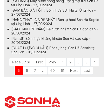
[XẢ HÀNG] Máy nước nóng năng lượng mặt trời Sơn Hà
tại Ứng Hoà - 27/03/2024
[ĐẢM BẢO GIÁ TỐT ] Bồn nhựa Sơn Hà tại Ứng Hoà -
27/03/2024
[HÀNG THẬT, GIÁ RẺ NHẤT] Bồn tự hoại Sơn Hà Septic
tại Ứng Hoà - 27/03/2024
[BẢO HÀNH 70 NĂM] Bể nước ngầm Sơn Hà độc đáo -
20/03/2024
[Ra mắt] Bồn nhựa kháng khuẩn Sơn Hà cao cấp -
20/03/2024
[CHẤT LƯỢNG ĐI ĐẦU] Bồn tự hoại Sơn Hà Septic tại
Sóc Sơn - 16/03/2024
Page 5 / 61
First
Prev
1
2
...
3
4
5
6
7
...
60
61
Next
Last