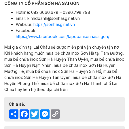
CÔNG TY CỔ PHẦN SƠN HÀ SÀI GÒN
Hotline: 082.6666.678 – 0396.798.798
Email: kinhdoanh@sonhasg.net.vn
Website:
https://sonhasg.net.vn
Facebook:
https://www.facebook.com/tapdoansonhasaigon/
Mọi gia đình tại Lai Châu sẽ được miễn phí vận chuyển tận nơi.
Khi khách hàng muốn mua bể chứa inox Sơn Hà tại Tam
Đường,
mua bể chứa inox Sơn Hà
Huyện Than Uyên,
mua bể chứa inox
Sơn Hà
Huyện Nậm Nhùn,
mua bể chứa inox Sơn Hà
Huyện
Mường Tè,
mua bể chứa inox Sơn Hà
Huyện Sìn Hồ,
mua bể
chứa inox Sơn Hà
Huyện Tân Uyên,
mua bể chứa inox Sơn Hà
Huyện Phong Thổ,
mua bể chứa inox Sơn Hà
Thành phố Lai
Châu
hãy liên hệ theo địa chỉ trên.
Chia sẻ:
Share
Facebook
Twitter
Messenger
Copy
Link