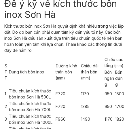
Để ý kỹ về kích thước bồn
inox Sơn Hà
Kích thước bồn inox Sơn Hà quyết định khá nhiều trong việc lắp
đặt. Do đó bạn cần phải quan tâm kỹ đến yếu tố này. Các bồn
inox Sơn Hà đều sản xuất dựa trên tiêu chuẩn quốc tế nên bạn
hoàn toàn yên tâm khi lựa chọn. Tham khảo các thông tin dưới
đây để nắm rõ:
Chiều cao
tổng (mm)
S
Đường kính
Chiều dài
T
Dung tích bồn inox
thân bồn
thân bồn
Bồn
Bồn
T
(mm)
(mm)
ngan
đứn
g
g
Tiêu chuẩn kích thước
1
F720
1170
950
1500
bồn inox Sơn Hà 500L
Tiêu chuẩn kích thước
2
F720
1385
950
1700
bồn inox Sơn Hà 700L
Tiêu chuẩn kích thước
3
F960
1490
1170
1820
bồn inox Sơn Hà 1000L
Tiêu chuẩn kích thước