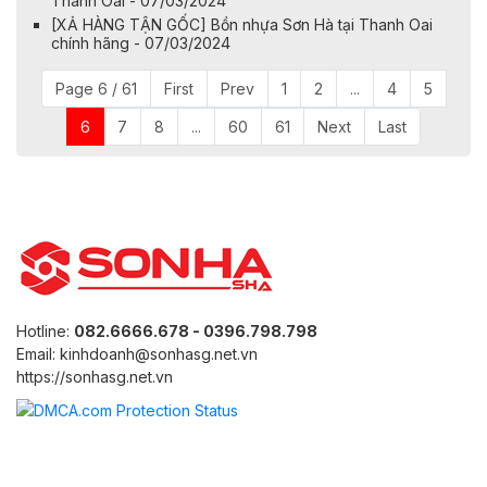
Thanh Oai - 07/03/2024
[XẢ HÀNG TẬN GỐC] Bồn nhựa Sơn Hà tại Thanh Oai
chính hãng - 07/03/2024
Page 6 / 61
First
Prev
1
2
...
4
5
6
7
8
...
60
61
Next
Last
Hotline:
082.6666.678 - 0396.798.798
Email: kinhdoanh@sonhasg.net.vn
https://sonhasg.net.vn