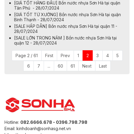
[GIÁ TỐT HÀNG ĐẦU] Bồn nước nhựa Sơn Hà tại quận
Tân Phú - 28/07/2024
[GIÁ TỐT TỪ XƯỞNG] Bồn nước nhựa Sơn Hà tại quận
Bình Thạnh - 28/07/2024
[SALE HẤP DẪN] Bồn nước nhựa Sơn Hà tại quận 11 -
28/07/2024
[SALE LỚN TRONG NĂM ] Bồn nước nhựa Sơn Hà tại
quận 12 - 28/07/2024
Page 2 / 61
First
Prev
1
2
3
4
5
6
7
...
60
61
Next
Last
Hotline:
082.6666.678 - 0396.798.798
Email: kinhdoanh@sonhasg.net.vn