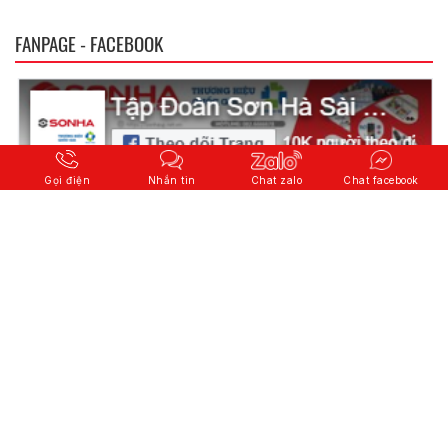
FANPAGE - FACEBOOK
Gọi điện
Nhắn tin
Chat zalo
Chat facebook
© 2026 Copyright
CÔNG TY CỔ PHẦN QUỐC TẾ SƠN HÀ
.