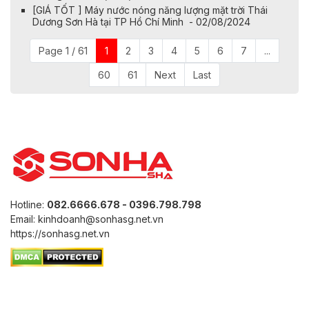
[GIÁ TỐT ] Máy nước nóng năng lượng mặt trời Thái
Dương Sơn Hà tại TP Hồ Chí Minh - 02/08/2024
Page 1 / 61
1
2
3
4
5
6
7
...
60
61
Next
Last
Hotline:
082.6666.678 - 0396.798.798
Email: kinhdoanh@sonhasg.net.vn
https://sonhasg.net.vn