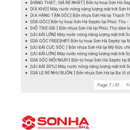
[HÀNG THẬT, GIÁ RẺ NHẤT] Bồn tự hoại Sơn Hà Sept
[XẢ KHO] Máy nước nóng năng lượng mặt trời Sơn H
[XẢ HÀNG TẬN GỐC] Bồn nhựa Sơn Hà tại Thạch Th
[GIÁ GỐC] Bồn tự hoại Sơn Hà Septic tại Phúc Thọ 
[HỖ TRỢ GIÁ ] Bồn nhựa Sơn Hà tại Phúc Thọ đảm 
[ƯU ĐÃI LỚN] Máy nước nóng năng lượng mặt trời Sơ
[GIÁ GỐC FREESHIP] Bồn tự hoại Sơn Hà Septic tại 
​​​​[ƯU ĐÃI CỰC SỐC ] Bồn nhựa Sơn Hà tại Mỹ Đức ch
[ƯU ĐÃI LỚN] Máy nước nóng năng lượng mặt trời S
[GIÁ SỐC MỖI NGÀY] Bồn tự hoại Sơn Hà Septic tại 
[ƯU ĐÃI 30%] Máy nước nóng năng lượng mặt trời Sơ
[GIÁ LẺ RẺ NHƯ BUÔN ] Bồn nhựa Sơn Hà tại Ba Vì c
Page 7 / 61
Fi