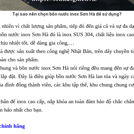
Tại sao nên chọn bồn nước inox Sơn Hà để sử dụng?
iên vì chất lượng sản phẩm, tiếp đó đến giá cả và sự đa dạ
bồn nước inox Sơn Hà đó là inox SUS 304, chất liệu inox cao 
chịu nhiệt tốt, dễ dàng gia công,…
được sản xuất theo công nghệ Nhật Bản, trên dây chuyền tiên
toàn cho sản phẩm.
hung và bồn nước inox Sơn Hà nói riêng đều mang đến sự đa 
lắp đặt. Đây là điều giúp bồn nước Sơn Hà lan tỏa và ngày c
ia đình đông thành viên, các khu tập thể, khu chung chung 
ân đế inox cao cấp, nắp khóa an toàn đảm bảo độ chắc chắn,
àn hảo nhất cho bạn.
chính hãng