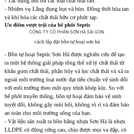
- Tác dụng lưu trữ các loại chất thải rắn.
- Nhiệm vụ Lắng đọng bọt và bùn. Đồng thời hòa tan
và khí hóa các chất thải hữu cơ phức tạp.
Ưu điểm vượt trội của bể phốt Septic
cách lắp đặt bồn tự hoại sơn hà
- Bồn tự hoại Septic Sơn Hà được nghiên cứu để tạo
ra một hệ thống giải pháp tổng thể xử lý chất thải từ
khâu gom chất thải, phân hủy và lọc chất thải và xả ra
ngoài môi trường loại nước đạt tiêu chuẩn vệ sinh đối
với môi trường theo một quy trình khép kín. So với
bể phốt truyền thống, bồn tự hoại đảm bảo vệ sinh
tuyệt đối, không gây mùi hôi, không rò rỉ và đảm bảo
an toàn cho môi trường sống của bạn.
- Vật liệu sản xuất ra bồn bằng nhựa Sơn Hà là nhựa
LLDPE có động cứng cao, chịu được mọi va đập, có