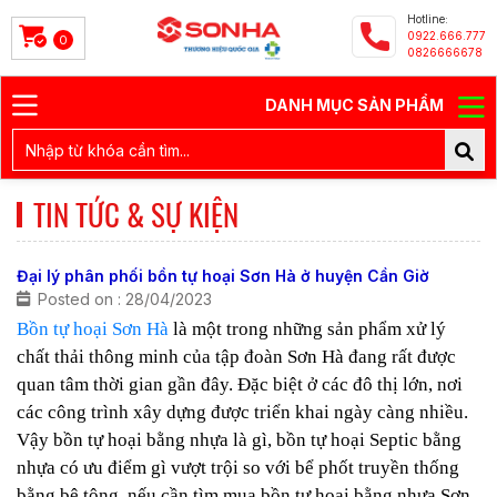
Hotline:
0922.666.777
0
0826666678
DANH MỤC SẢN PHẨM
TIN TỨC & SỰ KIỆN
Đại lý phân phối bồn tự hoại Sơn Hà ở huyện Cần Giờ
Posted on : 28/04/2023
Bồn tự hoại Sơn Hà
là một trong những sản phẩm xử lý
chất thải thông minh của tập đoàn Sơn Hà đang rất được
quan tâm thời gian gần đây. Đặc biệt ở các đô thị lớn, nơi
các công trình xây dựng được triển khai ngày càng nhiều.
Vậy bồn tự hoại bằng nhựa là gì, bồn tự hoại Septic bằng
nhựa có ưu điểm gì vượt trội so với bể phốt truyền thống
bằng bê tông, nếu cần tìm mua bồn tự hoại bằng nhựa Sơn