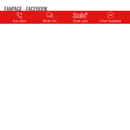
FANPAGE - FACEBOOK
Gọi điện
Nhắn tin
Chat zalo
Chat facebook
© 2026 Copyright
CÔNG TY CỔ PHẦN QUỐC TẾ SƠN HÀ
.