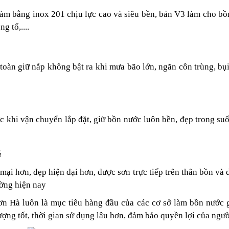
àm bằng inox 201 chịu lực cao và siêu bền, bản V3 làm cho bồn
g tố,....
oàn giữ nắp không bật ra khi mưa bão lớn, ngăn côn trùng, b
c khi vận chuyển lắp đặt, giữ bồn nước luôn bền, đẹp trong suố
ả
 hơn, đẹp hiện đại hơn, được sơn trực tiếp trên thân bồn và dậ
ường hiện nay
ơn Hà luôn là mục tiêu hàng đầu của các cơ sở làm bồn nước 
ợng tốt, thời gian sử dụng lâu hơn, đảm bảo quyền lợi của ngườ