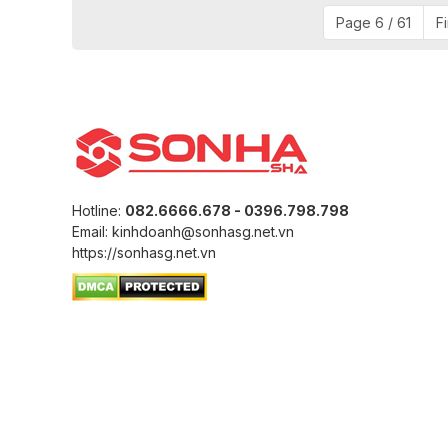
Page 6 / 61
Fi
Hotline:
082.6666.678 - 0396.798.798
Email: kinhdoanh@sonhasg.net.vn
https://sonhasg.net.vn
© 2026 Copyright
CÔNG TY CỔ PHẦN QUỐC TẾ SƠN HÀ
.