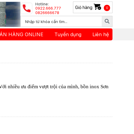
Hotline:
Giỏ hàng
0922.666.777
0
0826666678
ÁN HÀNG ONLINE
Tuyển dụng
Liên hệ
ới nhiều ưu điểm vượt trội của mình, bồn inox Sơn