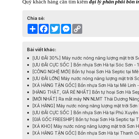
Quý khách hàng cần tìm kiếm
đại lý phân phối bồn 
Chia sẻ:
Share
Facebook
Twitter
Messenger
Copy
Link
Bài viết khác:
[ƯU ĐÃI 30%] Máy nước nóng năng lượng mặt trời Sơ
[ƯU ĐÃI CỰC SỐC ] Bồn nhựa Sơn Hà tại Sóc Sơn - 
[CÔNG NGHỆ MỚI] Bồn tự hoại Sơn Hà Septic tại Mê 
[ƯU ĐÃI LỚN] Máy nước nóng năng lượng mặt trời Sơ
[XẢ HÀNG TẬN GỐC] Bồn nhựa Sơn Hà tại Mê Linh -
[HÀNG THẬT, GIÁ RẺ NHẤT] Bồn tự hoại Sơn Hà Sept
[MỚI NHẤT] Ra mắt máy NN NLMT Thái Dương Năng 
[XẢ HÀNG] Máy nước nóng năng lượng mặt trời Sơn 
[ƯU ĐÃI CỰC SỐC ] Bồn nhựa Sơn Hà tại Phú Xuyên
[GIÁ GỐC FREESHIP] Bồn tự hoại Sơn Hà Septic tại 
[XẢ KHO] Máy nước nóng năng lượng mặt trời Sơn H
[XẢ HÀNG TẬN GỐC] Bồn nhựa Sơn Hà tại Thanh Oa