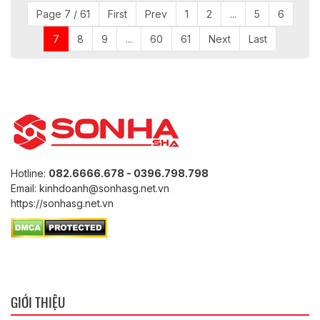
Page 7 / 61
First
Prev
1
2
...
5
6
7
8
9
...
60
61
Next
Last
Hotline:
082.6666.678 - 0396.798.798
Email: kinhdoanh@sonhasg.net.vn
https://sonhasg.net.vn
GIỚI THIỆU