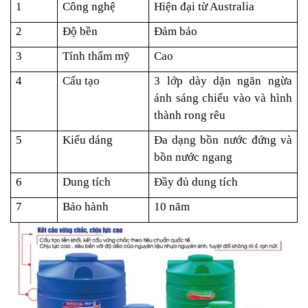
1
Công nghệ
Hiện đại từ Australia
2
Độ bền
Đảm bảo
3
Tính thẩm mỹ
Cao
4
Cấu tạo
3 lớp dày dặn ngăn ngừa
ánh sáng chiếu vào và hình
thành rong rêu
5
Kiểu dáng
Đa dạng bồn nước đứng và
bồn nước ngang
6
Dung tích
Đầy đủ dung tích
7
Bảo hành
10 năm