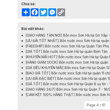
Chia sẻ:
Share
Facebook
Twitter
Messenger
Copy
Link
Bài viết khác:
[GIAO HÀNG TẬN NƠI] Bồn inox Sơn Hà tại Gò Vấp 
[ƯU ĐÃI TỐT NHẤT] Bồn nước inox Sơn Hà tại quận
[FREESHIP] Bồn nước inox Sơn Hà tại Quận Tân Phú 
[GIÁ TỐT] Bồn nước inox Sơn Hà tại quận Bình Tân 
[KHUYẾN MÃI HOT] Bồn nước inox Sơn Hà tại Quận 
[HÀNG GIẢM SOCK] Bồn nước inox Sơn Hà tại quận 
[GIÁ SIÊU KHUYẾN MÃI] Bồn inox Sơn Hà tại Quận 12
[BAO GIÁ TỐT] Bồn nước inox Sơn Hà tại quận 11 ch
[ƯU ĐÃI ĐẶC BIỆT] Bồn nước inox Sơn Hà tại quận 1
[GIÁ TỐT] Bồn nước inox Sơn Hà tại Quận 8 uy tín -
[GIAO HÀNG 24/7] Bồn inox Sơn Hà tại Quận 7 - 16
[CAM KẾT 100% HÀNG THẬT] Bồn nước inox Sơn Hà 
Page 4 / 61