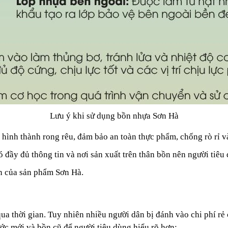
Lưu ý khi sử dụng bồn nhựa Sơn Hà
hình thành rong rêu, đảm bảo an toàn thực phẩm, chống rò rỉ và
 đầy đủ thông tin và nơi sản xuất trên thân bồn nên người tiê
n của sản phẩm Sơn Hà.
a thời gian. Tuy nhiên nhiều người dân bị đánh vào chi phí rẻ c
ớc mới và bồn cũ để người tiêu dùng hiểu rõ hơn: