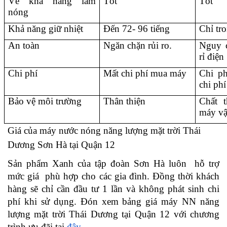
Về khả năng làm 
Tốt
Tốt
nóng
Khả năng giữ nhiệt 
Đến 72- 96 tiếng
Chỉ tr
An toàn
Ngăn chặn rủi ro. 
Nguy c
rỉ điện 
Chi phí 
Mất chi phí mua máy 
Chi ph
chi phí
Bảo vệ môi trường
Thân thiện 
Chất t
máy vậ
Giá của máy nước nóng năng lượng mặt trời Thái 
Dương Sơn Hà tại Quận 12 
Sản phẩm Xanh của tập đoàn Sơn Hà luôn  hỗ trợ 
mức giá  phù hợp cho các gia đình. Đồng thời khách 
hàng sẽ chỉ cần đầu tư 1 lần và không phát sinh chi 
phí khi sử dụng. Đón xem bảng giá máy NN năng 
lượng mặt trời Thái Dương tại Quận 12 với chương 
trình ưu đãi tại 
đây 