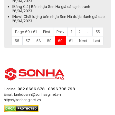
28/04/2023
[Bảng Giá] Bồn nhựa Sơn Hà giá cả cạnh tranh -
28/04/2023
[New] Chất lượng bồn nhựa Sơn Hà được đánh giá cao -
28/04/2023
Page 60 / 61
First
Prev
1
2
...
55
56
57
58
59
60
61
Next
Last
Hotline:
082.6666.678 - 0396.798.798
Email: kinhdoanh@sonhasg.net.vn
https://sonhasg.net.vn