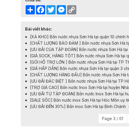
Share
Facebook
Twitter
Messenger
Copy
Link
Bài viết khác:
[XẢ KHO] Bồn nước nhựa Sơn Hà tại quận 10 chính 
[CHẤT LƯỢNG BẢO ĐẢM ] Bồn nước nhựa Sơn Hà tại
[ƯU ĐÃI CỦA TẬP ĐOÀN] Bồn nước nhựa Sơn Hà tại 
[GIÁ SOCK, HÀNG TỐT] Bồn nước nhựa Sơn Hà tại q
[GÓI HỖ TRỢ LỚN ] Bồn nước nhựa Sơn Hà tại TP T
[GIÁ HẤP DẪN] Bồn nước nhựa Sơn Hà tại quận 3 ch
[CHẤT LƯỢNG HÀNG ĐẦU] Bồn nước nhựa Sơn Hà tại
[ƯU ĐÃI ĐĂC BIỆT ] Bồn nước nhựa Sơn Hà tại TP H
[TRỢ GIÁ CAO] Bồn nước Inox Sơn Hà tại huyện Nhà
[ƯU ĐÃI TỪ TẬP ĐOÀN] Bồn nước Inox Sơn Hà tại hu
[SALE SỐC] Bồn nước inox Sơn Hà tại Hóc Môn uy t
[ƯU ĐÃI ĐẾN 30%] Bồn inox Sơn Hà tại Bình Chánh 
Page 3 / 61