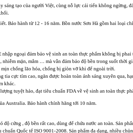
ầy sáng tạo của người Việt, cùng nỗ lực cải tiến không ngừng,
đ
hối.
iết. Bảo hành từ 12 - 16 năm.
Bồn nước Sơn Hà
gồm hai loại ch
 nhập ngoại đảm bảo vệ sinh an toàn thực phẩm không bị phai t
n, nhiễm mặn, mắm … mà vẫn đảm bảo độ bền trong suốt thời gi
mịn chống lão hóa, chống bị giòn vỡ khi để ngoài trời.
 tia cực tím cao, ngăn được hoàn toàn ánh sáng xuyên qua, hạn 
ẩm khác.
 lượng tuyệt hảo, đạt tiêu chuẩn FDA về vệ sinh an toàn thực p
ủa Australia. Bảo hành chính hãng tới 10 năm.
ó độ cứng , độ bền rất cao, dùng để chứa nước an toàn.
Sản phẩ
êu chuẩn Quốc tế ISO 9001-2008.
Sản phẩm đa dạng, nhiều chủng